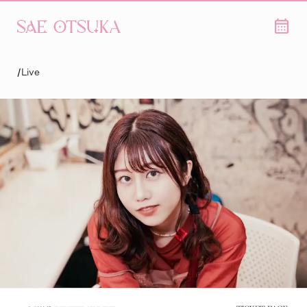
/
Live