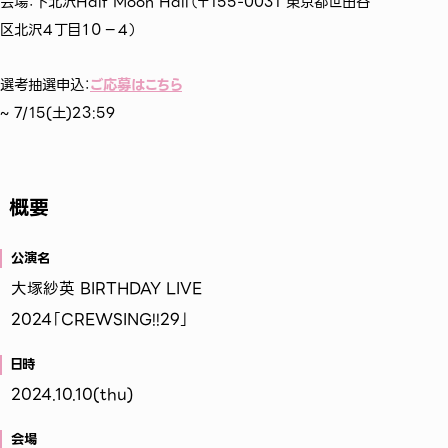
会場：下北沢Half Moon Hall（〒155-0031 東京都世田谷
区北沢４丁目１０−４）
2026
10
選考抽選申込：
ご応募はこちら
~ 7/15(土)23:59
概要
Great Rom
公演名
August
月
大塚紗英 BIRTHDAY LIVE
車をいっぱい運転しました
2024「CREWSING!!29」
日時
2024.10.10(thu)
会場