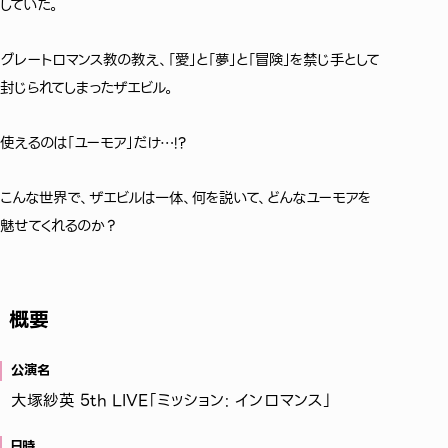
していた。
グレートロマンス教の教え、「愛」と「夢」と「冒険」を禁じ手として
封じられてしまったザエビル。
使えるのは「ユーモア」だけ…!?
2026
9
こんな世界で、ザエビルは一体、何を説いて、どんなユーモアを
魅せてくれるのか？
Great Rom
概要
August
公演名
日
大塚紗英 5th LIVE「ミッション: インロマンス」
行くぞ仙台！
日時