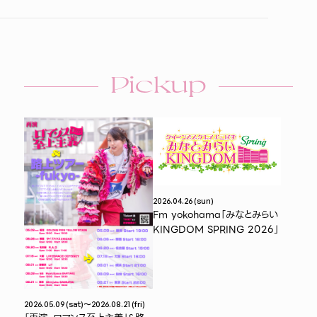
Pickup
2026.04.26 (sun)
Fm yokohama「みなとみらい
KINGDOM SPRING 2026」
2026.05.09 (sat)〜2026.08.21 (fri)