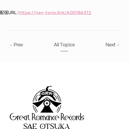
配信URL：
https://nex-tone.link/A00186312
Prev
All Topics
Next