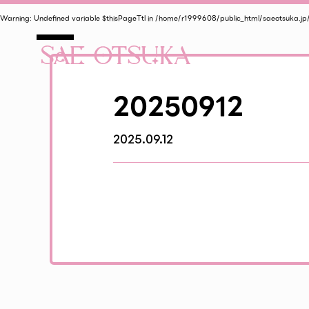
Warning
: Undefined variable $thisPageTtl in
/home/r1999608/public_html/saeotsuka.jp
20250912
2025.09.12