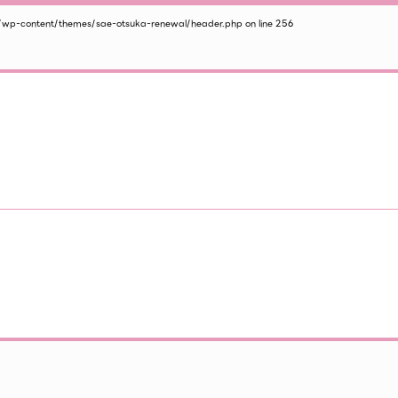
/wp-content/themes/sae-otsuka-renewal/header.php
on line
256
2026