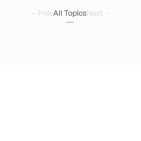
5
Prev
All Topics
Next
Romance 
August
水
お気に入りのコーヒー屋さんがある。リハの前にいつも行
く。